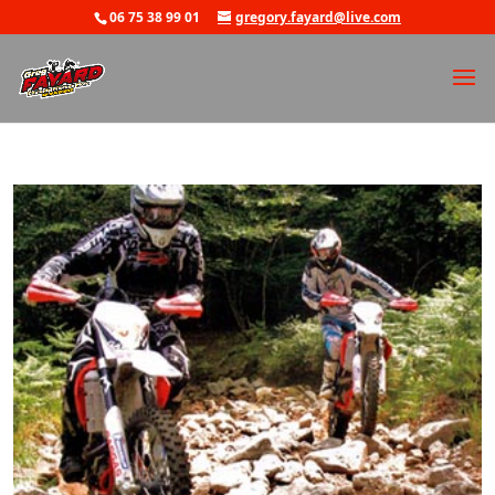
06 75 38 99 01
gregory.fayard@live.com