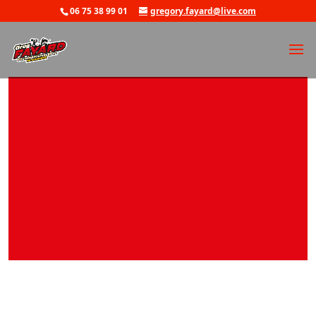
06 75 38 99 01
gregory.fayard@live.com