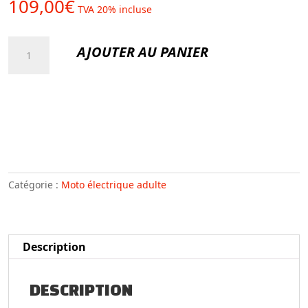
109,00
€
TVA 20% incluse
quantité
AJOUTER AU PANIER
de
Stage
adulte
découverte
moto
électrique
2h
Catégorie :
Moto électrique adulte
Description
DESCRIPTION