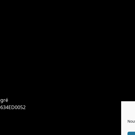
egré
 0634ED0052
Nous